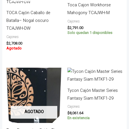
Toca Cajon Workhorse
TOCA Cajón Caballo de
Mahogony TCAJWH-M
Batalla– Nogal oscuro
Cajones
$
2,791.00
TCAJWH-DW
Solo quedan 1 disponibles
Cajones
$
2,708.00
Agotado
Tycon Cajón Master Series
Fantasy Siam MTKF1-29
Cajones
AGOTADO
$
8,061.64
En existencia