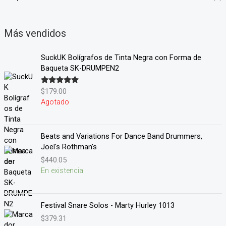
Más vendidos
SuckUK Bolígrafos de Tinta Negra con Forma de
Baqueta SK-DRUMPEN2
$
179.00
Valorado en
5.00
de 5
Agotado
Beats and Variations For Dance Band Drummers,
Joel's Rothman's
$
440.05
En existencia
Festival Snare Solos - Marty Hurley 1013
$
379.31