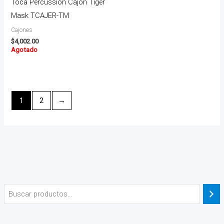
Toca Percussion Cajón Tiger
Mask TCAJER-TM
Cajones
$
4,002.00
Agotado
1
2
→