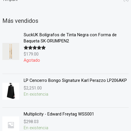
Más vendidos
SuckUK Bolígrafos de Tinta Negra con Forma de
Baqueta SK-DRUMPEN2
$
179.00
Valorado en
5.00
de 5
Agotado
LP Cencerro Bongo Signature Karl Perazzo LP206AKP
$
2,251.00
En existencia
Multiplicity - Edward Freytag WSS001
$
298.03
En existencia