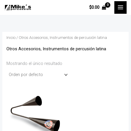
Ir
P
P
$
0.00
al
r
r
contenido
e
e
c
c
Inicio
/ Otros Accesorios, Instrumentos de percusión latina
i
i
o
o
Otros Accesorios, Instrumentos de percusión latina
Mostrando el único resultado
í
á
n
x
i
i
o
o