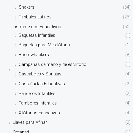
Shakers
(64)
Timbales Latinos
(26)
Instrumentos Educativos
(50)
Baquetas Infantiles
(1)
Baquetas para Metalófono
(1)
Boomwhackers
(8)
Campanas de mano y de escritorio
(1)
Cascabeles y Sonajas
(4)
Castañuelas Educativas
(2)
Panderos Infantiles
(2)
Tambores Infantiles
(4)
Xilófonos Educativos
(4)
Llaves para Afinar
(2)
Octapad
(1)