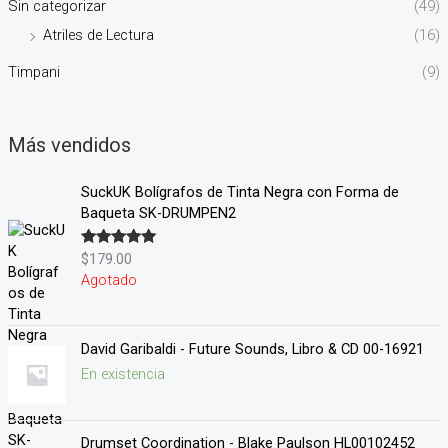
Sin categorizar
(49)
Atriles de Lectura
(16)
Timpani
(9)
Más vendidos
SuckUK Bolígrafos de Tinta Negra con Forma de
Baqueta SK-DRUMPEN2
$
179.00
Valorado en
5.00
de 5
Agotado
David Garibaldi - Future Sounds, Libro & CD 00-16921
En existencia
Drumset Coordination - Blake Paulson HL00102452