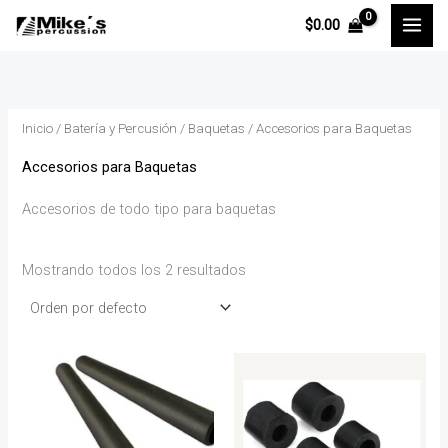
Ir
P
P
$
0.00
al
r
r
contenido
e
e
c
c
Inicio
/
Batería y Percusión
/
Baquetas
/ Accesorios para Baquetas
i
i
o
o
Accesorios para Baquetas
Accesorios de todo tipo para baquetas
í
á
n
x
Mostrando todos los 2 resultados
i
i
o
o