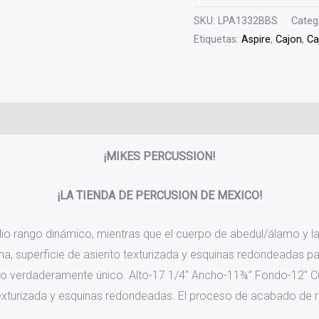
SKU:
LPA1332BBS
Categ
Etiquetas:
Aspire
,
Cajon
,
Ca
)
¡MIKES PERCUSSION!
¡LA TIENDA DE PERCUSION DE MEXICO!
io rango dinámico, mientras que el cuerpo de abedul/álamo y l
a, superficie de asiento texturizada y esquinas redondeadas pa
o verdaderamente único. Alto-17 1/4″ Ancho-11¾” Fondo-12″ Cu
 texturizada y esquinas redondeadas. El proceso de acabado de