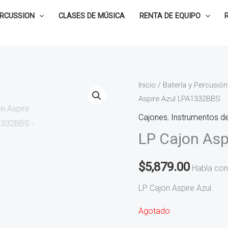
ERCUSSION
CLASES DE MÚSICA
RENTA DE EQUIPO
Inicio
/
Batería y Percusión
Aspire Azul LPA1332BBS
Cajones
,
Instrumentos de
LP Cajon As
$
5,879.00
Habla con
LP Cajon Aspire Azul
Agotado