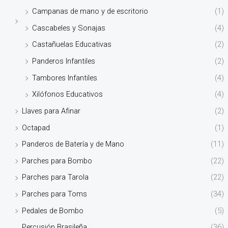
Campanas de mano y de escritorio
(1)
Cascabeles y Sonajas
(4)
Castañuelas Educativas
(2)
Panderos Infantiles
(2)
Tambores Infantiles
(4)
Xilófonos Educativos
(4)
Llaves para Afinar
(2)
Octapad
(1)
Panderos de Batería y de Mano
(11)
Parches para Bombo
(22)
Parches para Tarola
(22)
Parches para Toms
(34)
Pedales de Bombo
(5)
Percusión Brasileña
(36)