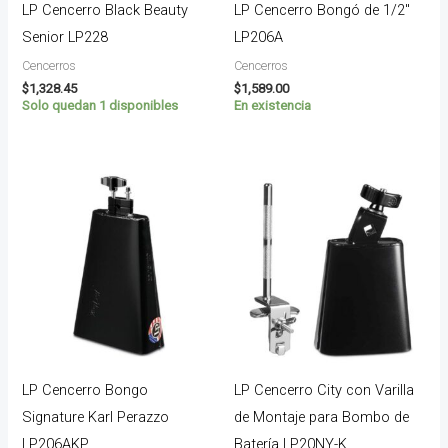
LP Cencerro Black Beauty
LP Cencerro Bongó de 1/2″
Senior LP228
LP206A
Cencerros
Cencerros
$
1,328.45
$
1,589.00
Solo quedan 1 disponibles
En existencia
LP Cencerro Bongo
LP Cencerro City con Varilla
Signature Karl Perazzo
de Montaje para Bombo de
LP206AKP
Batería LP20NY-K