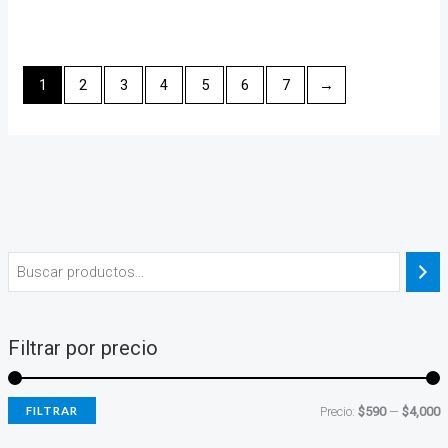
1
2
3
4
5
6
7
→
Filtrar por precio
FILTRAR
Precio:
$590
—
$4,000