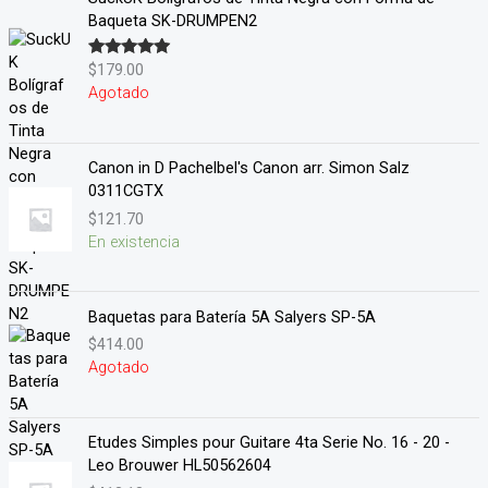
Baqueta SK-DRUMPEN2
$
179.00
Valorado en
5.00
de 5
Agotado
Canon in D Pachelbel's Canon arr. Simon Salz
0311CGTX
$
121.70
En existencia
Baquetas para Batería 5A Salyers SP-5A
$
414.00
Agotado
Etudes Simples pour Guitare 4ta Serie No. 16 - 20 -
Leo Brouwer HL50562604