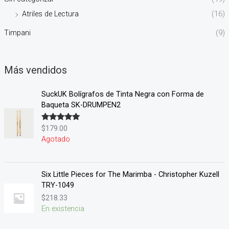
Atriles de Lectura
(16)
Timpani
(9)
Más vendidos
SuckUK Bolígrafos de Tinta Negra con Forma de
Baqueta SK-DRUMPEN2
$
179.00
Valorado en
5.00
de 5
Agotado
Six Little Pieces for The Marimba - Christopher Kuzell
TRY-1049
$
218.33
En existencia