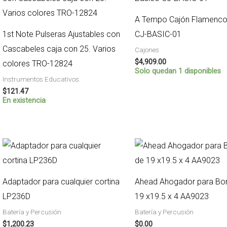
A Tempo Cajón Flamenco
1st Note Pulseras Ajustables con
CJ-BASIC-01
Cascabeles caja con 25. Varios
Cajones
$
4,909.00
colores TRO-12824
Solo quedan 1 disponibles
Instrumentos Educativos
$
121.47
En existencia
Adaptador para cualquier cortina
Ahead Ahogador para B
LP236D
19 x19.5 x 4 AA9023
Batería y Percusión
Batería y Percusión
$
1,200.23
$
0.00