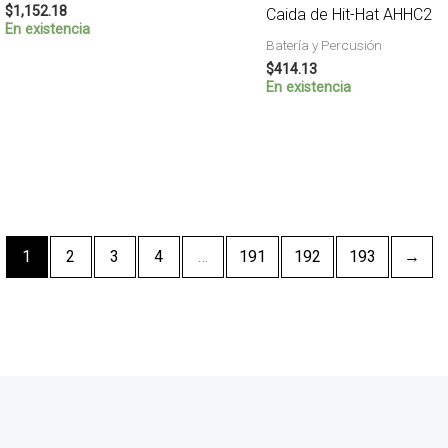
$
1,152.18
Caida de Hit-Hat AHHC2
En existencia
Batería y Percusión
$
414.13
En existencia
1
2
3
4
…
191
192
193
→