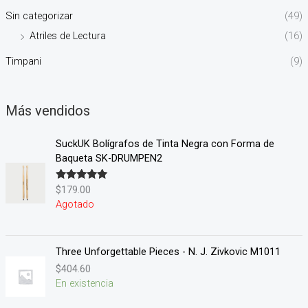
Sin categorizar
(49)
Atriles de Lectura
(16)
Timpani
(9)
Más vendidos
SuckUK Bolígrafos de Tinta Negra con Forma de
Baqueta SK-DRUMPEN2
$
179.00
Valorado en
5.00
de 5
Agotado
Three Unforgettable Pieces - N. J. Zivkovic M1011
$
404.60
En existencia