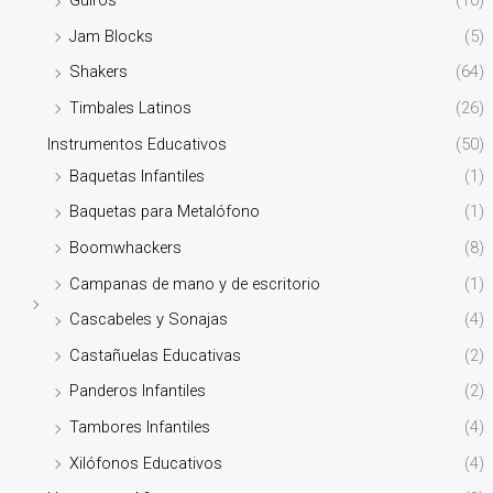
Güiros
(10)
Jam Blocks
(5)
Shakers
(64)
Timbales Latinos
(26)
Instrumentos Educativos
(50)
Baquetas Infantiles
(1)
Baquetas para Metalófono
(1)
Boomwhackers
(8)
Campanas de mano y de escritorio
(1)
Cascabeles y Sonajas
(4)
Castañuelas Educativas
(2)
Panderos Infantiles
(2)
Tambores Infantiles
(4)
Xilófonos Educativos
(4)