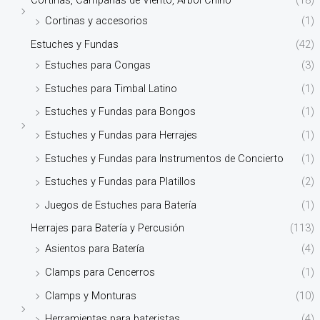
Cortinas, Campanas de Viento, Árbol Chino
(18)
Cortinas y accesorios
(1)
Estuches y Fundas
(42)
Estuches para Congas
(3)
Estuches para Timbal Latino
(1)
Estuches y Fundas para Bongos
(1)
Estuches y Fundas para Herrajes
(1)
Estuches y Fundas para Instrumentos de Concierto
(1)
Estuches y Fundas para Platillos
(2)
Juegos de Estuches para Batería
(1)
Herrajes para Batería y Percusión
(113)
Asientos para Batería
(4)
Clamps para Cencerros
(1)
Clamps y Monturas
(10)
Herramientas para bateristas
(4)