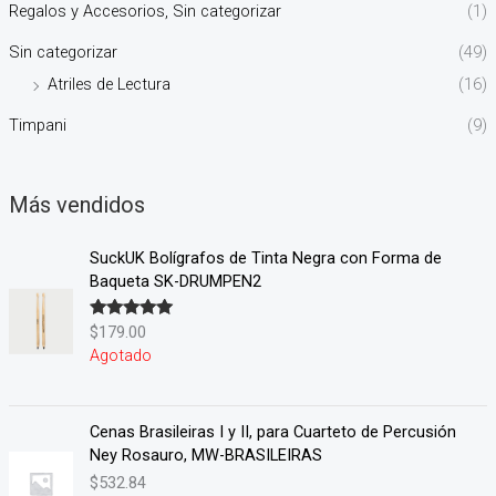
Regalos y Accesorios, Sin categorizar
(1)
Sin categorizar
(49)
Atriles de Lectura
(16)
Timpani
(9)
Más vendidos
SuckUK Bolígrafos de Tinta Negra con Forma de
Baqueta SK-DRUMPEN2
$
179.00
Valorado en
5.00
de 5
Agotado
Cenas Brasileiras I y II, para Cuarteto de Percusión
Ney Rosauro, MW-BRASILEIRAS
$
532.84