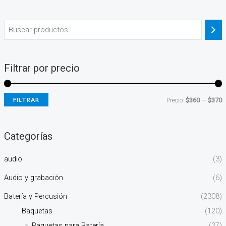
Filtrar por precio
FILTRAR
Precio:
$360
—
$370
Categorías
audio
(3)
Audio y grabación
(6)
Batería y Percusión
(2308)
Baquetas
(120)
Baquetas para Batería
(27)