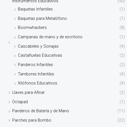
Instrumentos Educativos
(50)
Baquetas Infantiles
(1)
Baquetas para Metalófono
(1)
Boomwhackers
(8)
Campanas de mano y de escritorio
(1)
Cascabeles y Sonajas
(4)
Castañuelas Educativas
(2)
Panderos Infantiles
(2)
Tambores Infantiles
(4)
Xilófonos Educativos
(4)
Llaves para Afinar
(2)
Octapad
(1)
Panderos de Batería y de Mano
(11)
Parches para Bombo
(22)