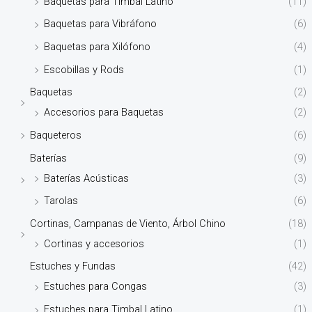
Baquetas para Timbal Latino
(11)
Baquetas para Vibráfono
(6)
Baquetas para Xilófono
(4)
Escobillas y Rods
(1)
Baquetas
(2)
Accesorios para Baquetas
(2)
Baqueteros
(6)
Baterías
(9)
Baterías Acústicas
(3)
Tarolas
(6)
Cortinas, Campanas de Viento, Árbol Chino
(18)
Cortinas y accesorios
(1)
Estuches y Fundas
(42)
Estuches para Congas
(3)
Estuches para Timbal Latino
(1)