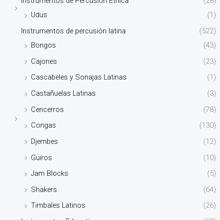
Instrumentos de Percusión Étnica
(28)
Udus
(1)
Instrumentos de percusión latina
(522)
Bongos
(43)
Cajones
(23)
Cascabeles y Sonajas Latinas
(1)
Castañuelas Latinas
(3)
Cencerros
(78)
Congas
(130)
Djembes
(12)
Güiros
(10)
Jam Blocks
(5)
Shakers
(64)
Timbales Latinos
(26)