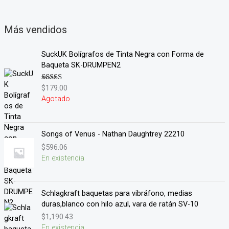
Más vendidos
SuckUK Bolígrafos de Tinta Negra con Forma de
Baqueta SK-DRUMPEN2
$
179.00
Valorado en
5.00
de 5
Agotado
Songs of Venus - Nathan Daughtrey 22210
$
596.06
En existencia
Schlagkraft baquetas para vibráfono, medias
duras,blanco con hilo azul, vara de ratán SV-10
$
1,190.43
En existencia