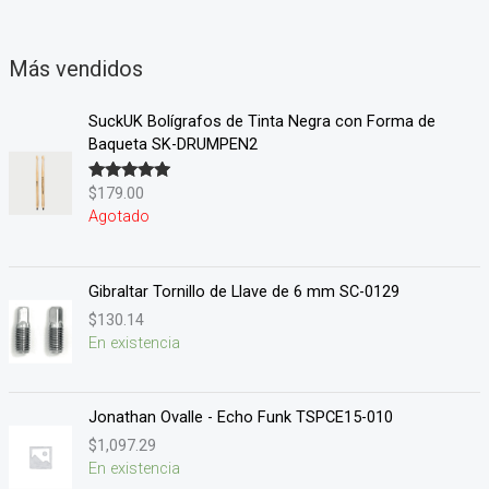
Más vendidos
SuckUK Bolígrafos de Tinta Negra con Forma de
Baqueta SK-DRUMPEN2
$
179.00
Valorado en
5.00
de 5
Agotado
Gibraltar Tornillo de Llave de 6 mm SC-0129
$
130.14
En existencia
Jonathan Ovalle - Echo Funk TSPCE15-010
$
1,097.29
En existencia