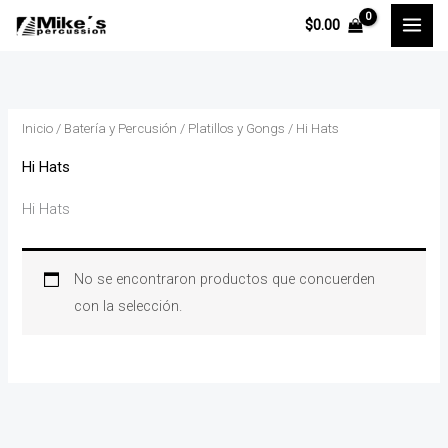
Ir
$
0.00
al
contenido
Inicio
/
Batería y Percusión
/
Platillos y Gongs
/ Hi Hats
Hi Hats
Hi Hats
No se encontraron productos que concuerden
con la selección.