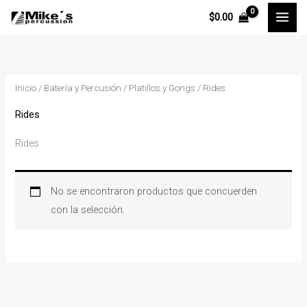
Ir
$
0.00
al
contenido
Inicio
/
Batería y Percusión
/
Platillos y Gongs
/ Rides
Rides
Rides
No se encontraron productos que concuerden
con la selección.