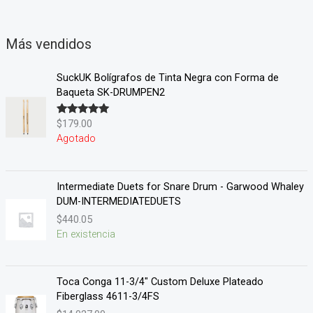
Más vendidos
SuckUK Bolígrafos de Tinta Negra con Forma de
Baqueta SK-DRUMPEN2
$
179.00
Valorado en
5.00
de 5
Agotado
Intermediate Duets for Snare Drum - Garwood Whaley
DUM-INTERMEDIATEDUETS
$
440.05
En existencia
Toca Conga 11-3/4" Custom Deluxe Plateado
Fiberglass 4611-3/4FS