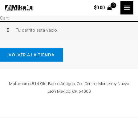
Ir
$
0.00
al
Cart
contenido
Tu carrito está vacío.
VOLVER A LA TIENDA
Matamoros 814 Ote. Barrio Antiguo, Col. Centro, Monterrey Nuevo
León México. CP. 64000