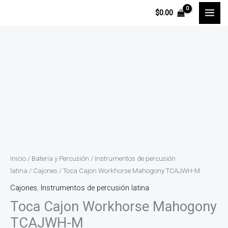
Ir
$
0.00
al
contenido
Toca
Cajon
Workhorse
Mahogony
TCAJWH-
M
cantidad
Inicio
/
Batería y Percusión
/
Instrumentos de percusión
latina
/
Cajones
/ Toca Cajon Workhorse Mahogony TCAJWH-M
Cajones
,
Instrumentos de percusión latina
Toca Cajon Workhorse Mahogony
TCAJWH-M