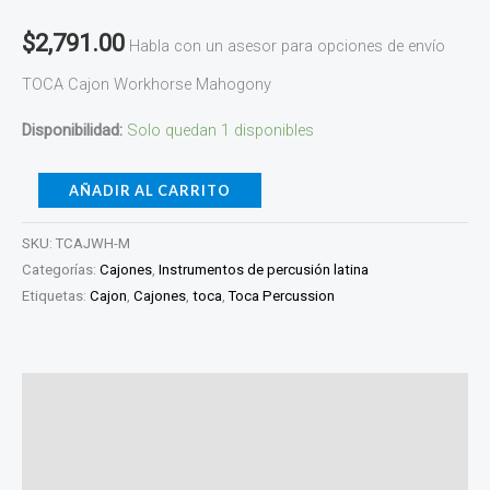
$
2,791.00
Habla con un asesor para opciones de envío
TOCA Cajon Workhorse Mahogony
Disponibilidad:
Solo quedan 1 disponibles
AÑADIR AL CARRITO
SKU:
TCAJWH-M
Categorías:
Cajones
,
Instrumentos de percusión latina
Etiquetas:
Cajon
,
Cajones
,
toca
,
Toca Percussion
Descripción
Información adicional
Valoraciones (0)