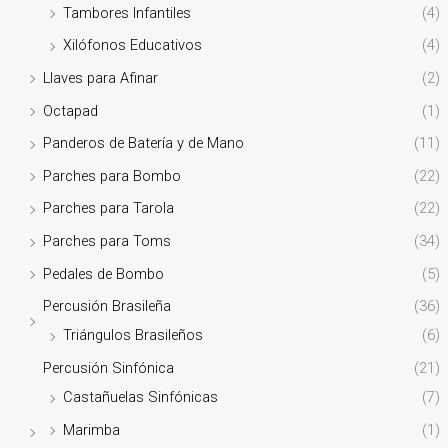
Tambores Infantiles
(4)
Xilófonos Educativos
(4)
Llaves para Afinar
(2)
Octapad
(1)
Panderos de Batería y de Mano
(11)
Parches para Bombo
(22)
Parches para Tarola
(22)
Parches para Toms
(34)
Pedales de Bombo
(5)
Percusión Brasileña
(36)
Triángulos Brasileños
(6)
Percusión Sinfónica
(21)
Castañuelas Sinfónicas
(7)
Marimba
(1)