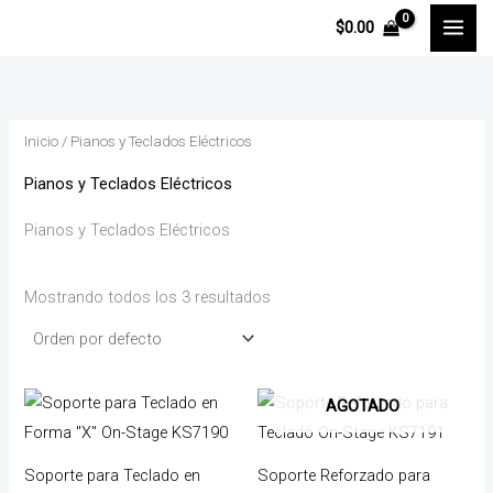
Ir
P
P
$
0.00
al
r
r
contenido
e
e
c
c
Inicio
/ Pianos y Teclados Eléctricos
i
i
o
o
Pianos y Teclados Eléctricos
m
m
Pianos y Teclados Eléctricos
í
á
n
x
Mostrando todos los 3 resultados
i
i
m
m
o
o
AGOTADO
Soporte para Teclado en
Soporte Reforzado para