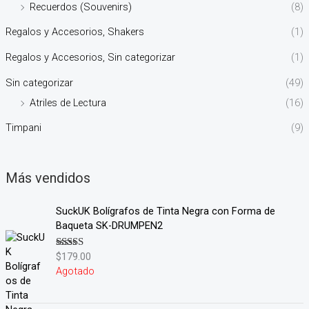
Recuerdos (Souvenirs)
(8)
Regalos y Accesorios, Shakers
(1)
Regalos y Accesorios, Sin categorizar
(1)
Sin categorizar
(49)
Atriles de Lectura
(16)
Timpani
(9)
Más vendidos
SuckUK Bolígrafos de Tinta Negra con Forma de
Baqueta SK-DRUMPEN2
$
179.00
Valorado en
5.00
de 5
Agotado