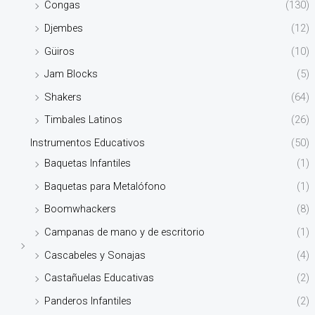
Congas
(130)
Djembes
(12)
Güiros
(10)
Jam Blocks
(5)
Shakers
(64)
Timbales Latinos
(26)
Instrumentos Educativos
(50)
Baquetas Infantiles
(1)
Baquetas para Metalófono
(1)
Boomwhackers
(8)
Campanas de mano y de escritorio
(1)
Cascabeles y Sonajas
(4)
Castañuelas Educativas
(2)
Panderos Infantiles
(2)