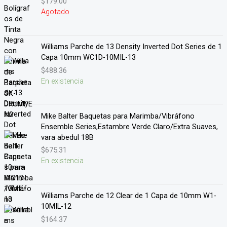
$
179.00
Valorado en
5.00
de 5
Agotado
Williams Parche de 13 Density Inverted Dot Series de 1
Capa 10mm WC1D-10MIL-13
$
488.36
En existencia
Mike Balter Baquetas para Marimba/Vibráfono
Ensemble Series,Estambre Verde Claro/Extra Suaves,
vara abedul 18B
$
675.31
En existencia
Williams Parche de 12 Clear de 1 Capa de 10mm W1-
10MIL-12
$
164.37