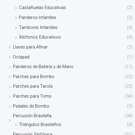
Castañuelas Educativas
(2)
Panderos Infantiles
(2)
Tambores Infantiles
(4)
Xilófonos Educativos
(4)
Llaves para Afinar
(2)
Octapad
(1)
Panderos de Batería y de Mano
(11)
Parches para Bombo
(22)
Parches para Tarola
(22)
Parches para Toms
(34)
Pedales de Bombo
(5)
Percusión Brasileña
(36)
Triángulos Brasileños
(6)
Percusión Sinfónica
(21)