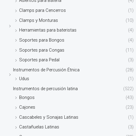
Asientos para Batería
(4)
Clamps para Cencerros
(1)
Clamps y Monturas
(10)
Herramientas para bateristas
(4)
Soportes para Bongos
(4)
Soportes para Congas
(11)
Soportes para Pedal
(3)
Instrumentos de Percusión Étnica
(28)
Udus
(1)
Instrumentos de percusión latina
(522)
Bongos
(43)
Cajones
(23)
Cascabeles y Sonajas Latinas
(1)
Castañuelas Latinas
(3)