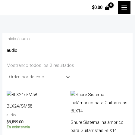
Ir
P
P
$
0.00
al
r
r
contenido
e
e
c
c
Inicio
/ audio
i
i
o
o
audio
m
m
Mostrando todos los 3 resultados
í
á
n
x
i
i
m
m
o
o
BLX24/SM58
audio
$
9,599.00
Shure Sistema Inalámbrico
En existencia
para Guitarristas BLX14