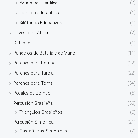
Panderos Infantiles
(2)
Tambores Infantiles
(4)
Xilófonos Educativos
(4)
Llaves para Afinar
(2)
Octapad
(1)
Panderos de Batería y de Mano
(11)
Parches para Bombo
(22)
Parches para Tarola
(22)
Parches para Toms
(34)
Pedales de Bombo
(5)
Percusión Brasileña
(36)
Triángulos Brasileños
(6)
Percusión Sinfónica
(21)
Castañuelas Sinfónicas
(7)