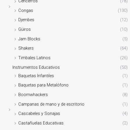
Cencerros
(78)
Congas
(130)
Djembes
(12)
Güiros
(10)
Jam Blocks
(5)
Shakers
(64)
Timbales Latinos
(26)
Instrumentos Educativos
(50)
Baquetas Infantiles
(1)
Baquetas para Metalófono
(1)
Boomwhackers
(8)
Campanas de mano y de escritorio
(1)
Cascabeles y Sonajas
(4)
Castañuelas Educativas
(2)