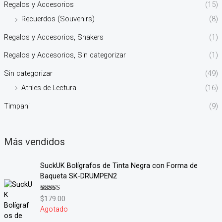
Regalos y Accesorios
(15)
Recuerdos (Souvenirs)
(8)
Regalos y Accesorios, Shakers
(1)
Regalos y Accesorios, Sin categorizar
(1)
Sin categorizar
(49)
Atriles de Lectura
(16)
Timpani
(9)
Más vendidos
SuckUK Bolígrafos de Tinta Negra con Forma de
Baqueta SK-DRUMPEN2
$
179.00
Valorado en
5.00
de 5
Agotado