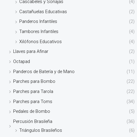
Cascabeles y Sonajas
(4)
Castañuelas Educativas
(2)
Panderos Infantiles
(2)
Tambores Infantiles
(4)
Xilófonos Educativos
(4)
Llaves para Afinar
(2)
Octapad
(1)
Panderos de Batería y de Mano
(11)
Parches para Bombo
(22)
Parches para Tarola
(22)
Parches para Toms
(34)
Pedales de Bombo
(5)
Percusión Brasileña
(36)
Triángulos Brasileños
(6)