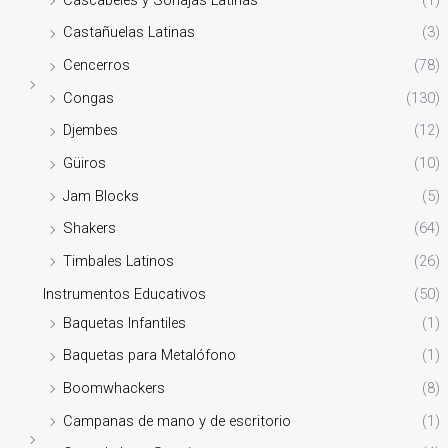
Castañuelas Latinas
(3)
Cencerros
(78)
Congas
(130)
Djembes
(12)
Güiros
(10)
Jam Blocks
(5)
Shakers
(64)
Timbales Latinos
(26)
Instrumentos Educativos
(50)
Baquetas Infantiles
(1)
Baquetas para Metalófono
(1)
Boomwhackers
(8)
Campanas de mano y de escritorio
(1)