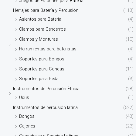
Juegos de Estuches para Batería
(1)
Herrajes para Batería y Percusión
(113)
Asientos para Batería
(4)
Clamps para Cencerros
(1)
Clamps y Monturas
(10)
Herramientas para bateristas
(4)
Soportes para Bongos
(4)
Soportes para Congas
(11)
Soportes para Pedal
(3)
Instrumentos de Percusión Étnica
(28)
Udus
(1)
Instrumentos de percusión latina
(522)
Bongos
(43)
Cajones
(23)
Cascabeles y Sonajas Latinas
(1)