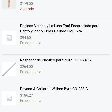
$
179.00
Valorado en
5.00
de 5
Agotado
Paginas Verdes y La Luna Está Encarcelada para
Canto y Piano - Blas Galindo EME-B24
$
94.60
En existencia
Raspador de Plástico para guiro LP LP243B
$
264.00
En existencia
Pavana & Galliard - William Byrd CO-238-B
$
186.27
En existencia