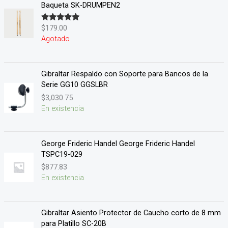
Baqueta SK-DRUMPEN2
$
179.00
Valorado en
5.00
de 5
Agotado
Gibraltar Respaldo con Soporte para Bancos de la
Serie GG10 GGSLBR
$
3,030.75
En existencia
George Frideric Handel George Frideric Handel
TSPC19-029
$
877.83
En existencia
Gibraltar Asiento Protector de Caucho corto de 8 mm
para Platillo SC-20B