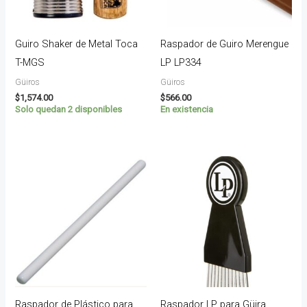
Guiro Shaker de Metal Toca
Raspador de Guiro Merengue
T-MGS
LP LP334
Güiros
Güiros
$
1,574.00
$
566.00
Solo quedan 2 disponibles
En existencia
Raspador de Plástico para
Raspador LP para Güira