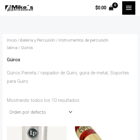
Ir
P
P
$
0.00
al
r
r
contenido
e
e
c
c
Inicio
/
Batería y Percusión
/
Instrumentos de percusión
i
i
latina
/ Güiros
o
o
Güiros
í
á
Güiros Peineta / raspador de Guiro, guira de metal, Soportes
n
x
para Guiro
i
i
Mostrando todos los 10 resultados
o
o