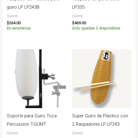
guiro LP LP243B
LP335
Güiros
Güiros
$
264.00
$
469.00
En existencia
Solo quedan 2 disponibles
Soporte para Guiro Toca
Super Güiro de Plástico con
Percussion T-GUMT
2 Raspadores LP LP243
Güiros
Güiros