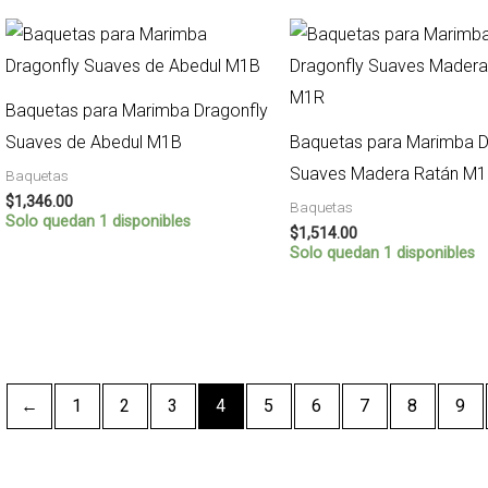
Baquetas para Marimba Dragonfly
Suaves de Abedul M1B
Baquetas para Marimba D
Suaves Madera Ratán M
Baquetas
$
1,346.00
Baquetas
Solo quedan 1 disponibles
$
1,514.00
Solo quedan 1 disponibles
←
1
2
3
4
5
6
7
8
9