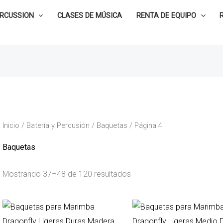
ERCUSSION
CLASES DE MÚSICA
RENTA DE EQUIPO
Inicio
/
Batería y Percusión
/
Baquetas
/ Página 4
Baquetas
Mostrando 37–48 de 120 resultados