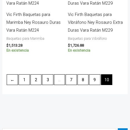
Vic Firth Baquetas para
Vic Firth Baquetas para
Marimba Ney Rosauro Duras
Vibráfono Ney Rosauro Extra
Vara Ratán M224
Duras Vara Ratán M229
Baquetas para Marimba
Baquetas para Vibráfono
$
1,513.28
$
1,726.88
En existencia
En existencia
←
1
2
3
…
7
8
9
10