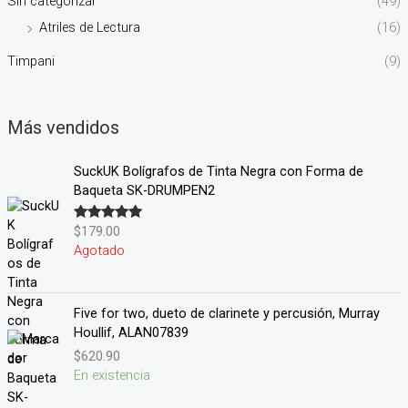
Sin categorizar
(49)
Atriles de Lectura
(16)
Timpani
(9)
Más vendidos
SuckUK Bolígrafos de Tinta Negra con Forma de
Baqueta SK-DRUMPEN2
$
179.00
Valorado en
5.00
de 5
Agotado
Five for two, dueto de clarinete y percusión, Murray
Houllif, ALAN07839
$
620.90
En existencia