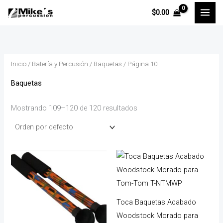
Ir
P
P
$
0.00
al
r
r
contenido
e
e
c
c
Inicio
/
Batería y Percusión
/
Baquetas
/ Página 10
i
i
o
o
Baquetas
Mostrando 109–120 de 120 resultados
í
á
n
x
i
i
o
o
Toca Baquetas Acabado
Woodstock Morado para