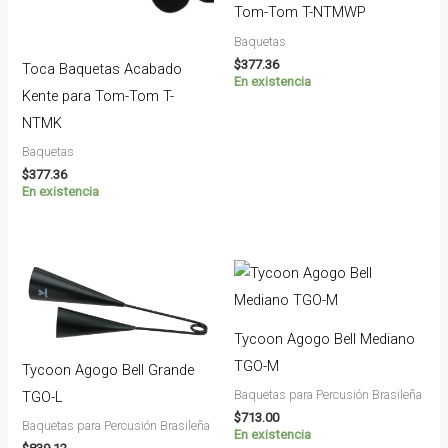
Tom-Tom T-NTMWP
Baquetas
$
377.36
Toca Baquetas Acabado
En existencia
Kente para Tom-Tom T-
NTMK
Baquetas
$
377.36
En existencia
Tycoon Agogo Bell Mediano
TGO-M
Tycoon Agogo Bell Grande
Baquetas para Percusión Brasileña
TGO-L
$
713.00
Baquetas para Percusión Brasileña
En existencia