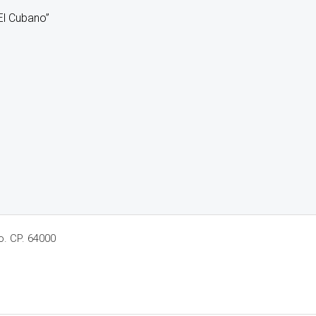
El Cubano”
o. CP. 64000