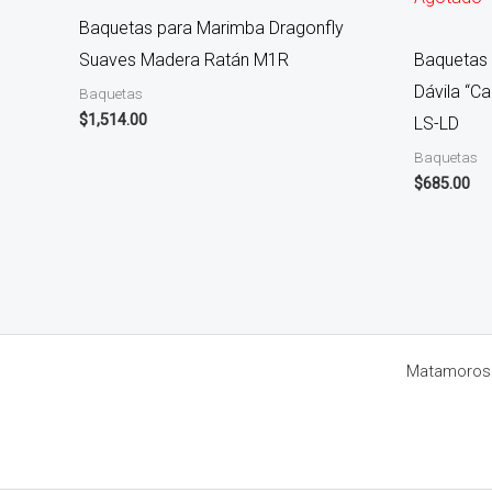
Baquetas para Marimba Dragonfly
Suaves Madera Ratán M1R
Baquetas 
Dávila “Ca
Baquetas
$
1,514.00
LS-LD
Baquetas
$
685.00
Matamoros 8