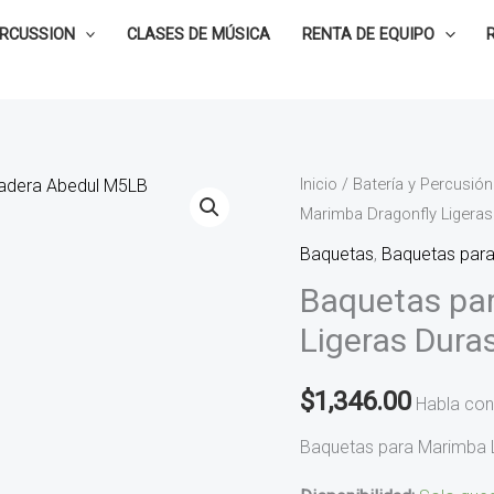
ERCUSSION
CLASES DE MÚSICA
RENTA DE EQUIPO
Baquetas
Inicio
/
Batería y Percusión
Marimba Dragonfly Ligera
para
Marimba
Baquetas
,
Baquetas par
Dragonfly
Baquetas par
Ligeras
Ligeras Dur
Duras
Madera
$
1,346.00
Habla con
Abedul
M5LB
Baquetas para Marimba 
cantidad