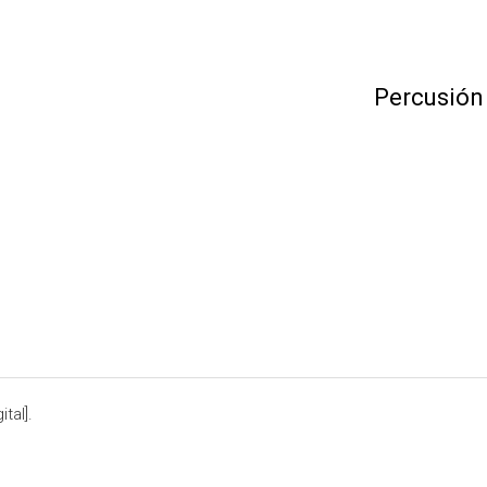
Percusión
tal].