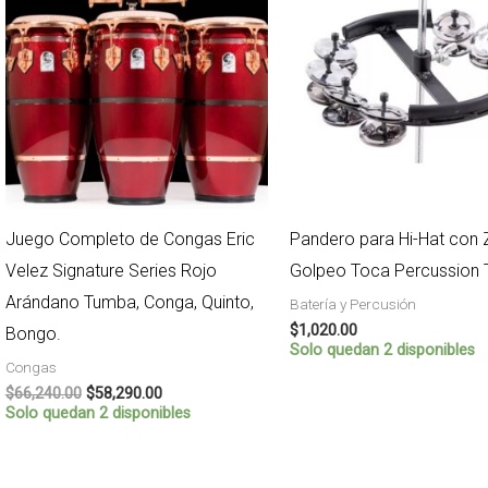
$66,240.00.
$58,290.00.
Juego Completo de Congas Eric
Pandero para Hi-Hat con
Velez Signature Series Rojo
Golpeo Toca Percussion 
Arándano Tumba, Conga, Quinto,
Batería y Percusión
$
1,020.00
Bongo.
Solo quedan 2 disponibles
Congas
$
66,240.00
$
58,290.00
Solo quedan 2 disponibles