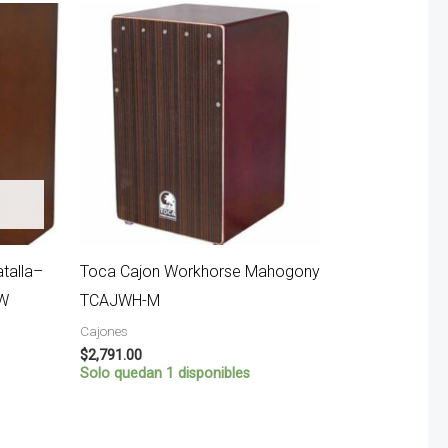
talla–
Toca Cajon Workhorse Mahogony
DW
TCAJWH-M
Cajones
$
2,791.00
Solo quedan 1 disponibles