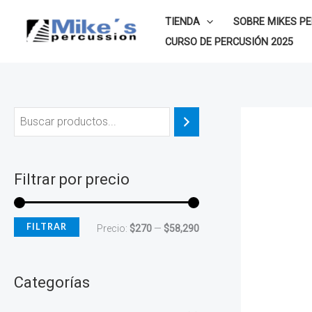
Ir
P
P
TIENDA
SOBRE MIKES P
al
r
r
CURSO DE PERCUSIÓN 2025
contenido
e
e
c
c
i
i
o
o
m
m
í
á
Filtrar por precio
n
x
i
i
FILTRAR
Precio:
$270
—
$58,290
m
m
o
o
Categorías