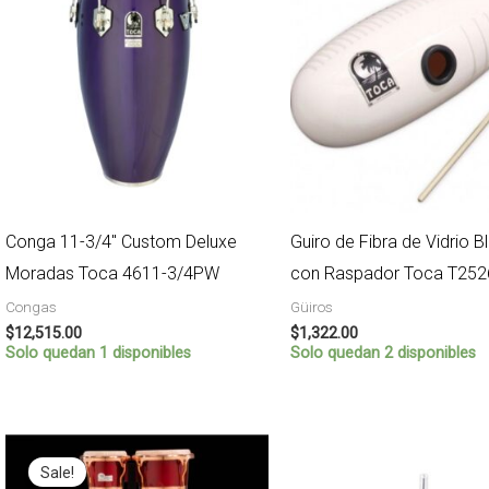
Conga 11-3/4″ Custom Deluxe
Guiro de Fibra de Vidrio 
Moradas Toca 4611-3/4PW
con Raspador Toca T25
Congas
Güiros
$
12,515.00
$
1,322.00
Solo quedan 1 disponibles
Solo quedan 2 disponibles
Original
Current
price
price
Sale!
was:
is: