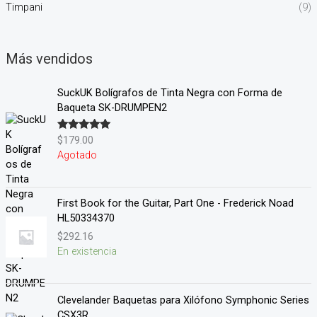
Timpani
(9)
Más vendidos
SuckUK Bolígrafos de Tinta Negra con Forma de
Baqueta SK-DRUMPEN2
$
179.00
Valorado en
5.00
de 5
Agotado
First Book for the Guitar, Part One - Frederick Noad
HL50334370
$
292.16
En existencia
Clevelander Baquetas para Xilófono Symphonic Series
CSX3R