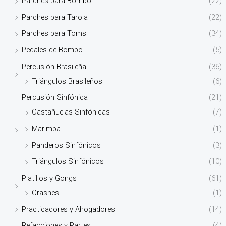
Parches para Bombo
(22)
Parches para Tarola
(22)
Parches para Toms
(34)
Pedales de Bombo
(5)
Percusión Brasileña
(36)
Triángulos Brasileños
(6)
Percusión Sinfónica
(21)
Castañuelas Sinfónicas
(7)
Marimba
(1)
Panderos Sinfónicos
(3)
Triángulos Sinfónicos
(10)
Platillos y Gongs
(61)
Crashes
(1)
Practicadores y Ahogadores
(14)
Refacciones y Partes
(4)