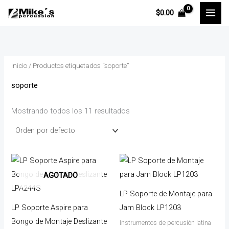
Ir
P
P
$
0.00
al
r
r
contenido
e
e
c
c
Inicio
/ Productos etiquetados “soporte”
i
i
o
o
soporte
Mostrando todos los 11 resultados
í
á
n
x
i
i
AGOTADO
o
o
LP Soporte de Montaje para
LP Soporte Aspire para
Jam Block LP1203
Bongo de Montaje Deslizante
Instrumentos de percusión latina