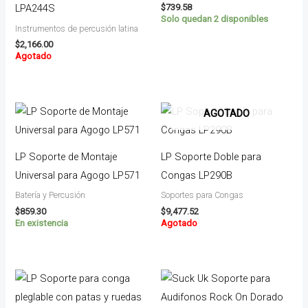
$
739.58
LPA244S
Solo quedan 2 disponibles
Instrumentos de percusión latina
$
2,166.00
Agotado
AGOTADO
LP Soporte de Montaje
LP Soporte Doble para
Universal para Agogo LP571
Congas LP290B
Batería y Percusión
Soportes para Congas
$
859.30
$
9,477.52
En existencia
Agotado