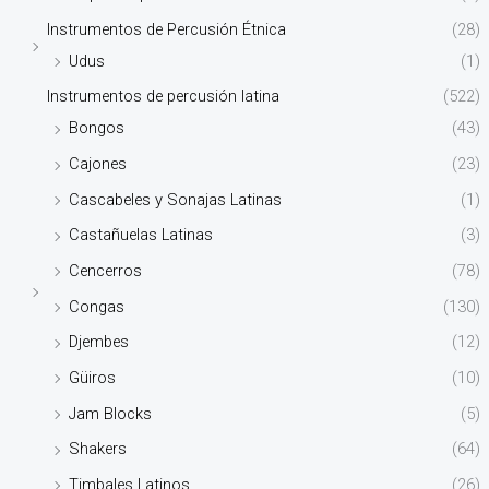
Instrumentos de Percusión Étnica
(28)
Udus
(1)
Instrumentos de percusión latina
(522)
Bongos
(43)
Cajones
(23)
Cascabeles y Sonajas Latinas
(1)
Castañuelas Latinas
(3)
Cencerros
(78)
Congas
(130)
Djembes
(12)
Güiros
(10)
Jam Blocks
(5)
Shakers
(64)
Timbales Latinos
(26)