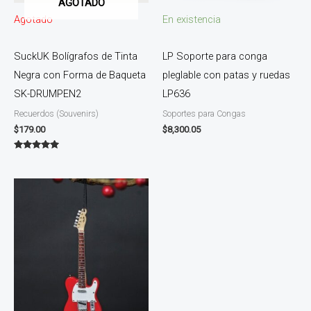
AGOTADO
Agotado
En existencia
SuckUK Bolígrafos de Tinta
LP Soporte para conga
Negra con Forma de Baqueta
pleglable con patas y ruedas
SK-DRUMPEN2
LP636
Recuerdos (Souvenirs)
Soportes para Congas
$
179.00
$
8,300.05
Valorado en
5.00
de 5