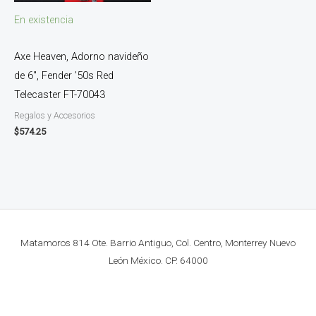
En existencia
Axe Heaven, Adorno navideño
de 6″, Fender ’50s Red
Telecaster FT-70043
Regalos y Accesorios
$
574.25
Matamoros 814 Ote. Barrio Antiguo, Col. Centro, Monterrey Nuevo
León México. CP. 64000