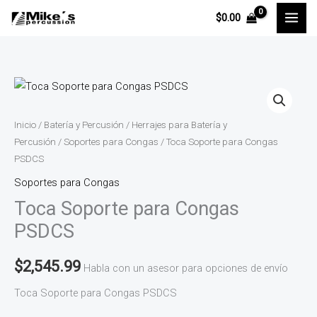
Ir
$
0.00
al
contenido
Inicio
/
Batería y Percusión
/
Herrajes para Batería y
Percusión
/
Soportes para Congas
/ Toca Soporte para Congas
PSDCS
Soportes para Congas
Toca Soporte para Congas
PSDCS
$
2,545.99
Habla con un asesor para opciones de envío
Toca Soporte para Congas PSDCS