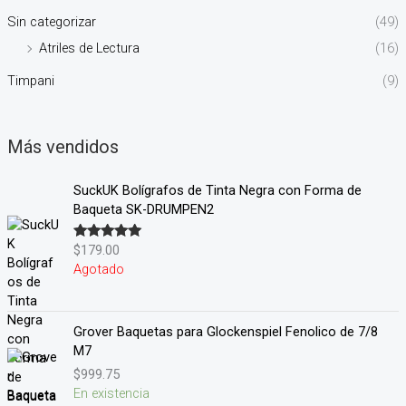
Sin categorizar
(49)
Atriles de Lectura
(16)
Timpani
(9)
Más vendidos
SuckUK Bolígrafos de Tinta Negra con Forma de
Baqueta SK-DRUMPEN2
$
179.00
Valorado en
5.00
de 5
Agotado
Grover Baquetas para Glockenspiel Fenolico de 7/8
M7
$
999.75
En existencia