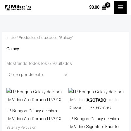
Ir
P
P
$
0.00
al
r
r
contenido
e
e
c
c
Inicio
/ Productos etiquetados “Galaxy”
i
i
o
o
Galaxy
m
m
Mostrando todos los 6 resultados
í
á
n
x
i
i
m
m
AGOTADO
o
o
LP Bongos Galaxy de Fibra
de Vidrio Aro Dorado LP794X
LP Bongos Galaxy de Fibra
de Vidrio Signature Fausto
Batería y Percusión