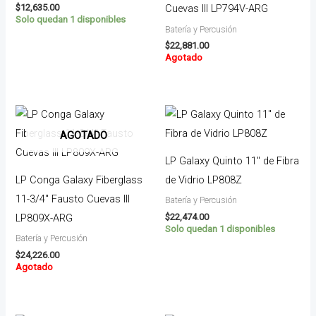
$
12,635.00
Cuevas lll LP794V-ARG
Solo quedan 1 disponibles
Batería y Percusión
$
22,881.00
Agotado
AGOTADO
LP Galaxy Quinto 11″ de Fibra
LP Conga Galaxy Fiberglass
de Vidrio LP808Z
11-3/4″ Fausto Cuevas III
Batería y Percusión
$
22,474.00
LP809X-ARG
Solo quedan 1 disponibles
Batería y Percusión
$
24,226.00
Agotado