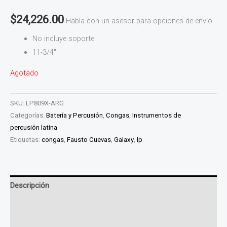
$
24,226.00
Habla con un asesor para opciones de envío
No incluye soporte
11-3/4″
Agotado
SKU:
LP809X-ARG
Categorías:
Batería y Percusión
,
Congas
,
Instrumentos de
percusión latina
Etiquetas:
congas
,
Fausto Cuevas
,
Galaxy
,
lp
Descripción
Información adicional