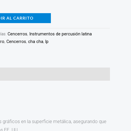
IR AL CARRITO
ías:
Cencerros
,
Instrumentos de percusión latina
ro
,
Cencerros
,
cha cha
,
lp
s gráficos en la superficie metálica, asegurando que
os EE. UU.