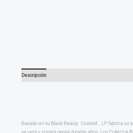
Descripción
Información adicional
Valoraciones (0
Basado en su Black Beauty Cowbell , LP fabrica su se
se verá y sonará genial durante años. Los Collect-A-Be