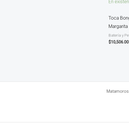
En existen
Toca Bong
Margarita
Batería y P
$
10,506.00
Matamoros 8