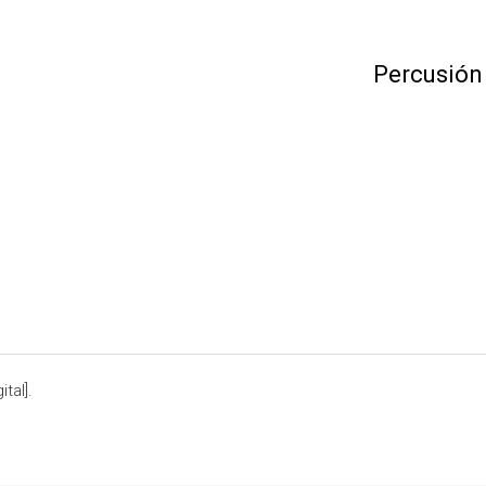
Percusión
tal].