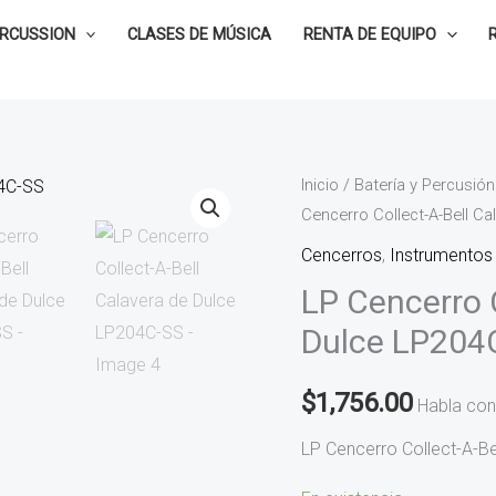
ERCUSSION
CLASES DE MÚSICA
RENTA DE EQUIPO
LP
Inicio
/
Batería y Percusión
Cencerro Collect-A-Bell C
Cencerro
Collect-
Cencerros
,
Instrumentos 
A-
LP Cencerro 
Bell
Dulce LP204
Calavera
de
$
1,756.00
Habla con
Dulce
LP204C-
LP Cencerro Collect-A-B
SS