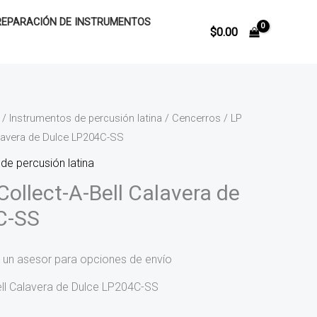
REPARACIÓN DE INSTRUMENTOS
$
0.00
/
Instrumentos de percusión latina
/
Cencerros
/ LP
alavera de Dulce LP204C-SS
de percusión latina
Collect-A-Bell Calavera de
C-SS
 un asesor para opciones de envío
ell Calavera de Dulce LP204C-SS