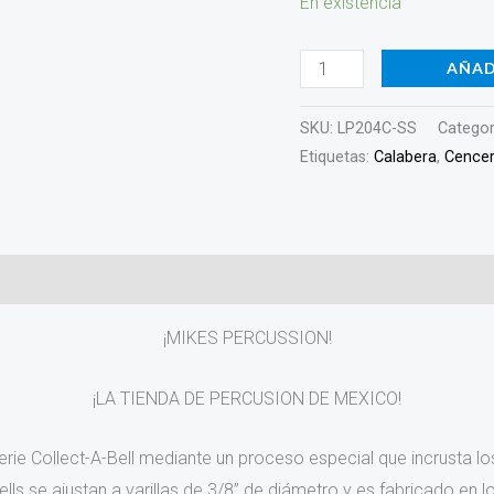
En existencia
cantidad
AÑAD
SKU:
LP204C-SS
Categor
Etiquetas:
Calabera
,
Cencer
)
¡MIKES PERCUSSION!
¡LA TIENDA DE PERCUSION DE MEXICO!
rie Collect-A-Bell mediante un proceso especial que incrusta lo
lls se ajustan a varillas de 3/8” de diámetro y es fabricado en l