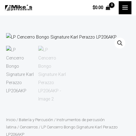
Ir
$
0.00
al
contenido
LP
Cencerro
Bongo
Signature
Karl
Perazzo
LP206AKP
cantidad
Inicio
/
Batería y Percusión
/
Instrumentos de percusión
latina
/
Cencerros
/ LP Cencerro Bongo Signature Karl Perazzo
LP206AKP