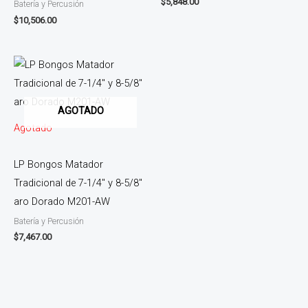
$
5,848.00
Batería y Percusión
$
10,506.00
AGOTADO
Agotado
LP Bongos Matador
Tradicional de 7-1/4″ y 8-5/8″
aro Dorado M201-AW
Batería y Percusión
$
7,467.00