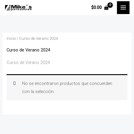
Ir
$
0.00
al
contenido
Inicio
/ Curso de Verano 2024
Curso de Verano 2024
Curso de Verano 2024
No se encontraron productos que concuerden
con la selección.