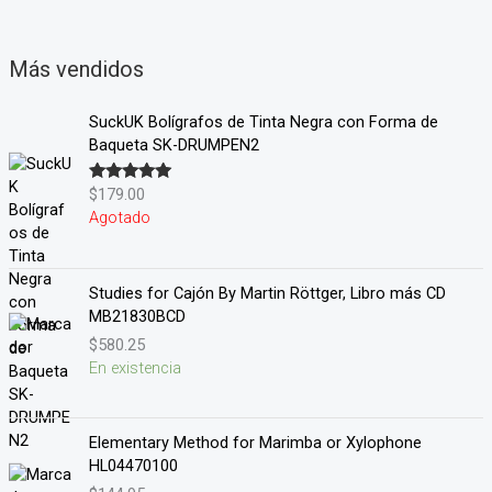
Más vendidos
SuckUK Bolígrafos de Tinta Negra con Forma de
Baqueta SK-DRUMPEN2
$
179.00
Valorado en
5.00
de 5
Agotado
Studies for Cajón By Martin Röttger, Libro más CD
MB21830BCD
$
580.25
En existencia
Elementary Method for Marimba or Xylophone
HL04470100