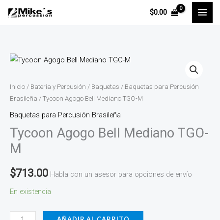
Ir
$
0.00
al
contenido
Tycoon
Agogo
Bell
Inicio
/
Batería y Percusión
/
Baquetas
/
Baquetas para Percusión
Mediano
Brasileña
/ Tycoon Agogo Bell Mediano TGO-M
TGO-
Baquetas para Percusión Brasileña
M
Tycoon Agogo Bell Mediano TGO-
cantidad
M
$
713.00
Habla con un asesor para opciones de envío
En existencia
AÑADIR AL CARRITO