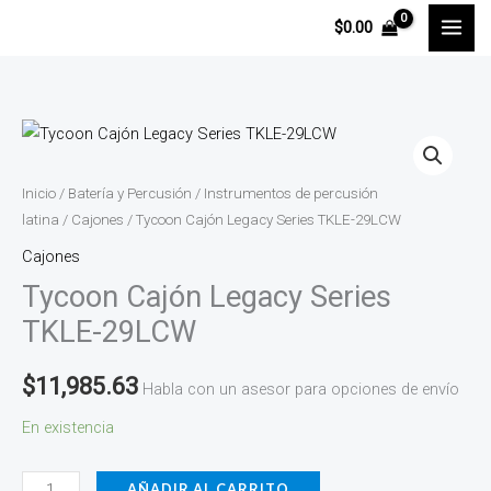
Ir
$
0.00
al
contenido
Tycoon
Cajón
Legacy
Inicio
/
Batería y Percusión
/
Instrumentos de percusión
Series
latina
/
Cajones
/ Tycoon Cajón Legacy Series TKLE-29LCW
TKLE-
Cajones
29LCW
Tycoon Cajón Legacy Series
cantidad
TKLE-29LCW
$
11,985.63
Habla con un asesor para opciones de envío
En existencia
AÑADIR AL CARRITO