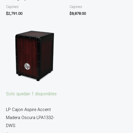
Cajones
Cajones
$
2,791.00
$
8,878.00
Solo quedan 1 disponibles
LP Cajon Aspire Accent
Madera Oscura LPA1332-
DWS