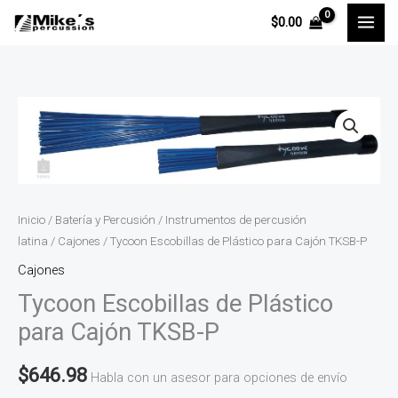
Ir
$
0.00
al
contenido
Tycoon
Escobillas
de
Plástico
para
Inicio
/
Batería y Percusión
/
Instrumentos de percusión
Cajón
latina
/
Cajones
/ Tycoon Escobillas de Plástico para Cajón TKSB-P
TKSB-
Cajones
P
Tycoon Escobillas de Plástico
cantidad
para Cajón TKSB-P
$
646.98
Habla con un asesor para opciones de envío