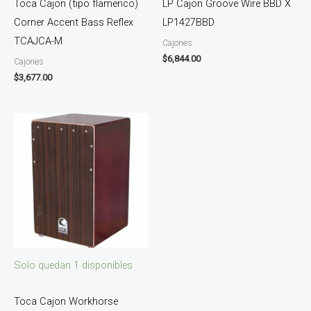
Toca Cajon (tipo flamenco)
LP Cajon Groove Wire BBD X
Corner Accent Bass Reflex
LP1427BBD
TCAJCA-M
Cajones
$
6,844.00
Cajones
$
3,677.00
Solo quedan 1 disponibles
Toca Cajon Workhorse