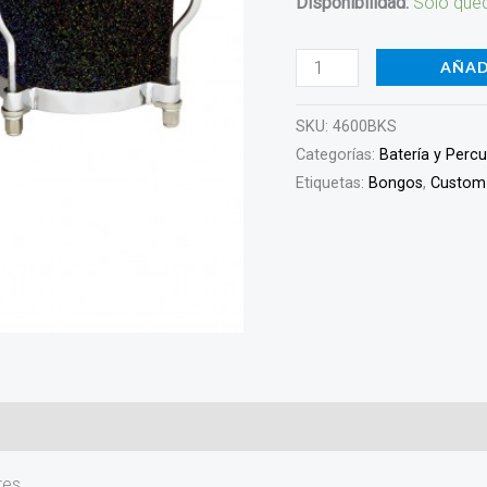
Disponibilidad:
Solo qued
4600BKS
cantidad
AÑAD
SKU:
4600BKS
Categorías:
Batería y Perc
Etiquetas:
Bongos
,
Custom
)
tes.