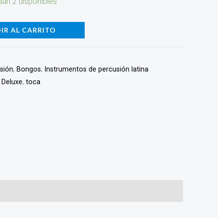
an 2 disponibles
IR AL CARRITO
usión
,
Bongos
,
Instrumentos de percusión latina
 Deluxe
,
toca