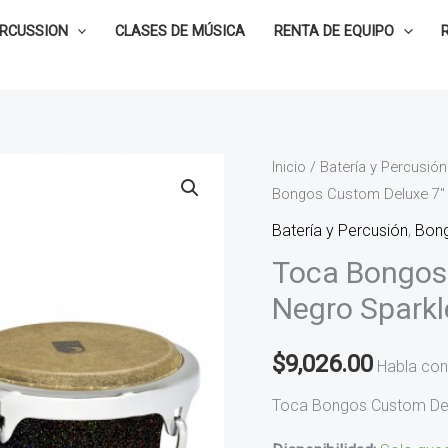
ERCUSSION
CLASES DE MÚSICA
RENTA DE EQUIPO
Toca
Inicio
/
Batería y Percusión
Bongos Custom Deluxe 7″ 
Bongos
Custom
Batería y Percusión
,
Bon
Deluxe
Toca Bongos 
7"
Negro Spark
y
8-
$
9,026.00
Habla con
1/2"
Negro
Toca Bongos Custom De
Sparkle