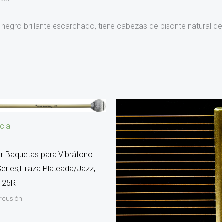
ro brillante escarchado, tiene cabezas de bisonte natural de 
cia
er Baquetas para Vibráfono
Series,Hilaza Plateada/Jazz,
n 25R
ercusión