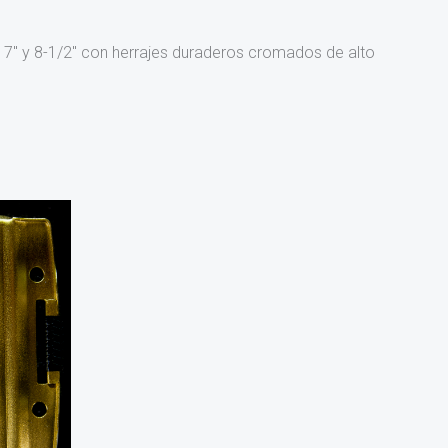
7″ y 8-1/2″ con herrajes duraderos cromados de alto