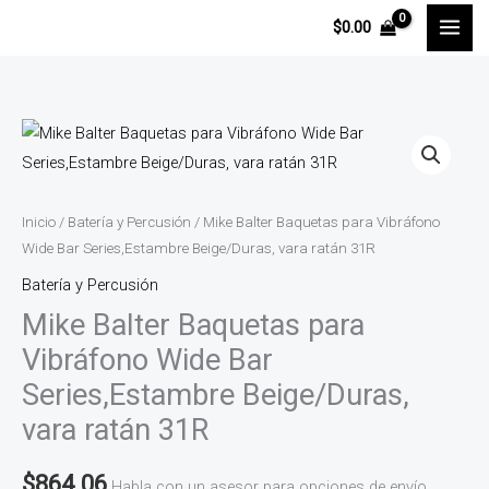
Ir
$
0.00
al
contenido
Mike
Balter
Baquetas
para
Inicio
/
Batería y Percusión
/ Mike Balter Baquetas para Vibráfono
Vibráfono
Wide Bar Series,Estambre Beige/Duras, vara ratán 31R
Wide
Batería y Percusión
Bar
Mike Balter Baquetas para
Series,Estambre
Vibráfono Wide Bar
Beige/Duras,
Series,Estambre Beige/Duras,
vara
vara ratán 31R
ratán
31R
$
864.06
cantidad
Habla con un asesor para opciones de envío