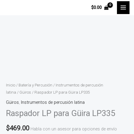
Ir
$
0.00
al
contenido
Raspador
LP
para
Güira
LP335
cantidad
Inicio
/
Batería y Percusión
/
Instrumentos de percusión
latina
/
Güiros
/ Raspador LP para Güira LP335
Güiros
,
Instrumentos de percusión latina
Raspador LP para Güira LP335
$
469.00
Habla con un asesor para opciones de envío