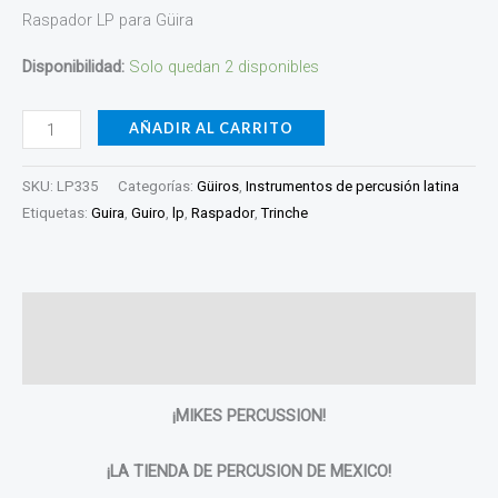
Raspador LP para Güira
Disponibilidad:
Solo quedan 2 disponibles
AÑADIR AL CARRITO
SKU:
LP335
Categorías:
Güiros
,
Instrumentos de percusión latina
Etiquetas:
Guira
,
Guiro
,
lp
,
Raspador
,
Trinche
Descripción
Valoraciones (0)
¡MIKES PERCUSSION!
¡LA TIENDA DE PERCUSION DE MEXICO!