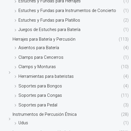
Estuches y Fundas para Herrajes
(1)
Estuches y Fundas para Instrumentos de Concierto
(1)
Estuches y Fundas para Platillos
(2)
Juegos de Estuches para Batería
(1)
Herrajes para Batería y Percusión
(113)
Asientos para Batería
(4)
Clamps para Cencerros
(1)
Clamps y Monturas
(10)
Herramientas para bateristas
(4)
Soportes para Bongos
(4)
Soportes para Congas
(11)
Soportes para Pedal
(3)
Instrumentos de Percusión Étnica
(28)
Udus
(1)