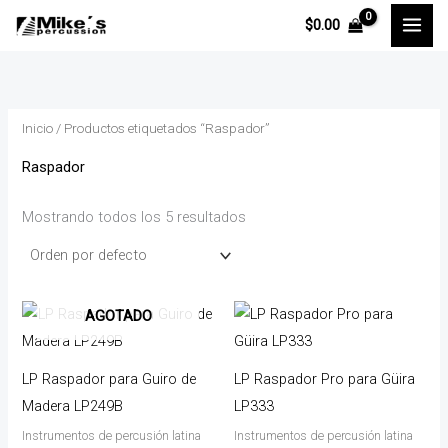
Ir
P
P
$
0.00
al
r
r
contenido
e
e
c
c
Inicio
/ Productos etiquetados “Raspador”
i
i
o
o
Raspador
m
m
Mostrando todos los 5 resultados
í
á
n
x
i
i
m
m
AGOTADO
o
o
LP Raspador para Guiro de
LP Raspador Pro para Güira
Madera LP249B
LP333
Instrumentos de percusión latina
Instrumentos de percusión latina