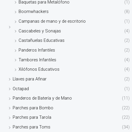
Baquetas para Metalófono
(1)
Boomwhackers
(8)
Campanas de mano y de escritorio
(1)
Cascabeles y Sonajas
(4)
Castañuelas Educativas
(2)
Panderos Infantiles
(2)
Tambores Infantiles
(4)
Xilófonos Educativos
(4)
Llaves para Afinar
(2)
Octapad
(1)
Panderos de Batería y de Mano
(11)
Parches para Bombo
(22)
Parches para Tarola
(22)
Parches para Toms
(34)