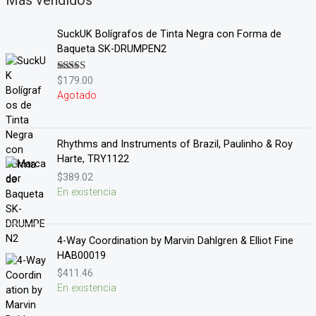
Más vendidos
SuckUK Bolígrafos de Tinta Negra con Forma de
Baqueta SK-DRUMPEN2
$
179.00
Valorado en
5.00
de 5
Agotado
Rhythms and Instruments of Brazil, Paulinho & Roy
Harte, TRY1122
$
389.02
En existencia
4-Way Coordination by Marvin Dahlgren & Elliot Fine
HAB00019
$
411.46
En existencia