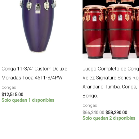
$66,240.00.
$58,2
Conga 11-3/4″ Custom Deluxe
Juego Completo de Conga
Moradas Toca 4611-3/4PW
Velez Signature Series Ro
Arándano Tumba, Conga, 
Congas
$
12,515.00
Bongo.
Solo quedan 1 disponibles
Congas
$
66,240.00
$
58,290.00
Solo quedan 2 disponibles