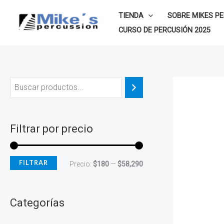
Ir
P
P
TIENDA
SOBRE MIKES P
al
r
r
CURSO DE PERCUSIÓN 2025
contenido
e
e
c
c
i
i
o
o
m
m
í
á
Filtrar por precio
n
x
i
i
FILTRAR
Precio:
$180
—
$58,290
m
m
o
o
Categorías