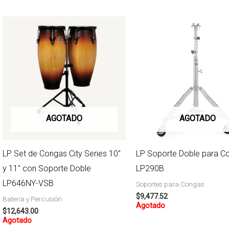
AGOTADO
AGOTADO
LP Set de Congas City Series 10″
LP Soporte Doble para C
y 11″ con Soporte Doble
LP290B
LP646NY-VSB
Soportes para Congas
$
9,477.52
Batería y Percusión
Agotado
$
12,643.00
Agotado