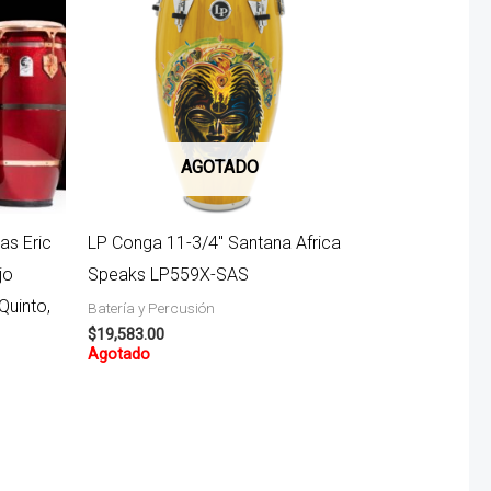
90.00.
AGOTADO
s Eric
LP Conga 11-3/4″ Santana Africa
jo
Speaks LP559X-SAS
Quinto,
Batería y Percusión
$
19,583.00
Agotado