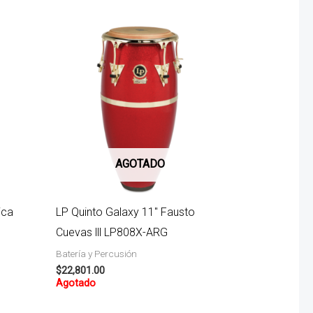
AGOTADO
ica
LP Quinto Galaxy 11″ Fausto
Cuevas lll LP808X-ARG
Batería y Percusión
$
22,801.00
Agotado