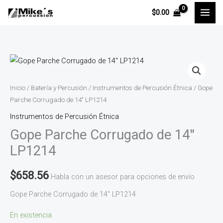
Ir
$
0.00
al
contenido
Gope
Parche
Corrugado
Inicio
/
Batería y Percusión
/
Instrumentos de Percusión Étnica
/ Gope
de
Parche Corrugado de 14″ LP1214
14"
Instrumentos de Percusión Étnica
LP1214
Gope Parche Corrugado de 14″
cantidad
LP1214
$
658.56
Habla con un asesor para opciones de envío
Gope Parche Corrugado de 14″ LP1214
En existencia