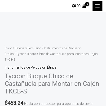
Ir
$
0.00
al
contenido
Tycoon
Bloque
Chico
de
Inicio
/
Batería y Percusión
/
Instrumentos de Percusión
Castañuela
Étnica
/ Tycoon Bloque Chico de Castañuela para Montar en Cajón
TKCB-S
para
Montar
Instrumentos de Percusión Étnica
en
Tycoon Bloque Chico de
Cajón
Castañuela para Montar en Cajón
TKCB-
TKCB-S
S
cantidad
$
453.24
Habla con un asesor para opciones de envío