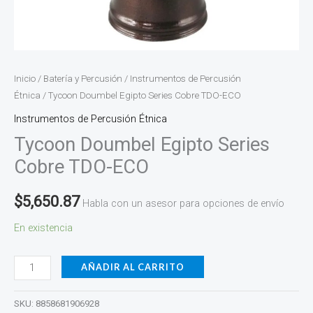
Inicio
/
Batería y Percusión
/
Instrumentos de Percusión
Étnica
/ Tycoon Doumbel Egipto Series Cobre TDO-ECO
Instrumentos de Percusión Étnica
Tycoon Doumbel Egipto Series
Cobre TDO-ECO
$
5,650.87
Habla con un asesor para opciones de envío
En existencia
AÑADIR AL CARRITO
SKU:
8858681906928