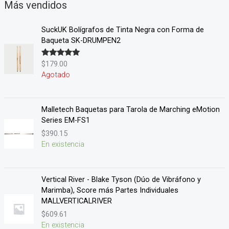
Más vendidos
SuckUK Bolígrafos de Tinta Negra con Forma de
Baqueta SK-DRUMPEN2
$
179.00
Valorado en
5.00
de 5
Agotado
Malletech Baquetas para Tarola de Marching eMotion
Series EM-FS1
$
390.15
En existencia
Vertical River - Blake Tyson (Dúo de Vibráfono y
Marimba), Score más Partes Individuales
MALLVERTICALRIVER
$
609.61
En existencia