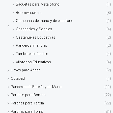
Baquetas para Metalófono
(1)
Boomwhackers
(8)
Campanas de mano y de escritorio
(1)
Cascabeles y Sonajas
(4)
Castañuelas Educativas
(2)
Panderos Infantiles
(2)
Tambores Infantiles
(4)
Xilófonos Educativos
(4)
Llaves para Afinar
(2)
Octapad
(1)
Panderos de Batería y de Mano
(11)
Parches para Bombo
(22)
Parches para Tarola
(22)
Parches para Toms
(34)