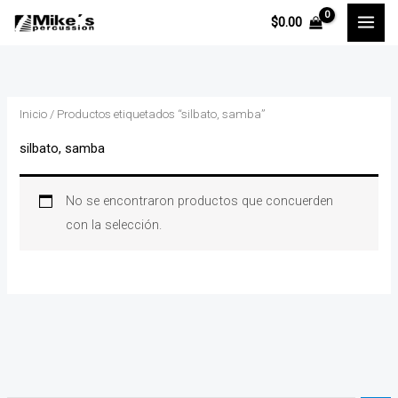
Ir
$
0.00
al
contenido
Inicio
/ Productos etiquetados “silbato, samba”
silbato, samba
No se encontraron productos que concuerden
con la selección.