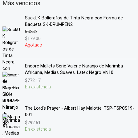
Más vendidos
SuckUK Bolígrafos de Tinta Negra con Forma de
Baqueta SK-DRUMPEN2
$
179.00
Valorado en
5.00
de 5
Agotado
Encore Mallets Serie Valerie Naranjo de Marimba
Africana, Medias Suaves. Latex Negro VN10
$
772.17
En existencia
The Lord's Prayer - Albert Hay Malotte, TSP-TSPCS19-
001
$
292.61
En existencia