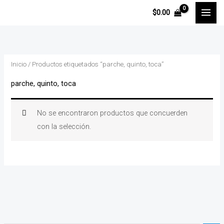
Ir
$
0.00
al
contenido
Inicio
/ Productos etiquetados “parche, quinto, toca”
parche, quinto, toca
No se encontraron productos que concuerden
con la selección.