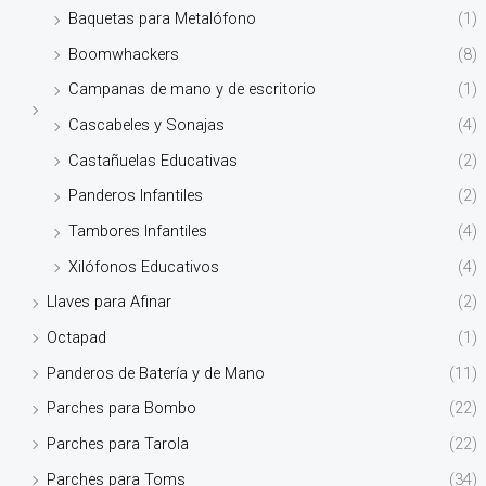
Baquetas para Metalófono
(1)
Boomwhackers
(8)
Campanas de mano y de escritorio
(1)
Cascabeles y Sonajas
(4)
Castañuelas Educativas
(2)
Panderos Infantiles
(2)
Tambores Infantiles
(4)
Xilófonos Educativos
(4)
Llaves para Afinar
(2)
Octapad
(1)
Panderos de Batería y de Mano
(11)
Parches para Bombo
(22)
Parches para Tarola
(22)
Parches para Toms
(34)