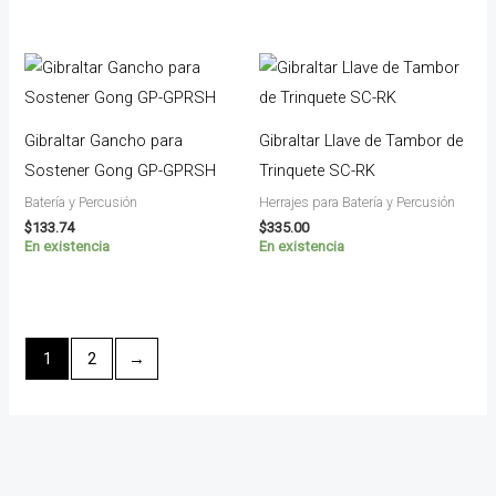
Gibraltar Gancho para
Gibraltar Llave de Tambor de
Sostener Gong GP-GPRSH
Trinquete SC-RK
Batería y Percusión
Herrajes para Batería y Percusión
$
133.74
$
335.00
En existencia
En existencia
1
2
→