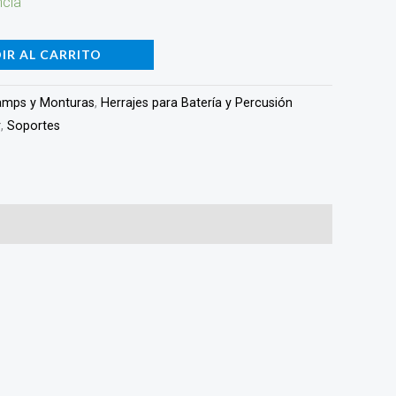
ncia
IR AL CARRITO
amps y Monturas
,
Herrajes para Batería y Percusión
r
,
Soportes