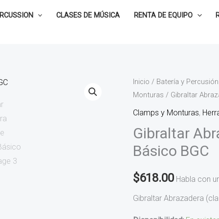
ERCUSSION
CLASES DE MÚSICA
RENTA DE EQUIPO
Gibraltar
Inicio
/
Batería y Percusión
Monturas
/ Gibraltar Abra
Abrazadera
(Clamp)
Clamps y Monturas
,
Herr
de
Gibraltar Ab
Soporte
Básico BGC
Básico
BGC
$
618.00
Habla con u
cantidad
Gibraltar Abrazadera (c