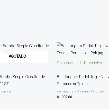
AGOTADO
Solo quedan 1 disponibles
Bombo Simple Gibraltar de
Batidor para Pedal Jingle Nat
711ST
Percussion Ppk-jng
ercusión
Herrajes para Batería y Percusión
$
1,002.00