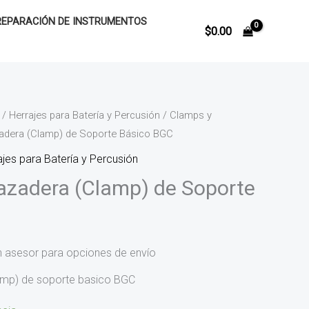
REPARACIÓN DE INSTRUMENTOS
$
0.00
/
Herrajes para Batería y Percusión
/
Clamps y
zadera (Clamp) de Soporte Básico BGC
ajes para Batería y Percusión
razadera (Clamp) de Soporte
n asesor para opciones de envío
lamp) de soporte basico BGC