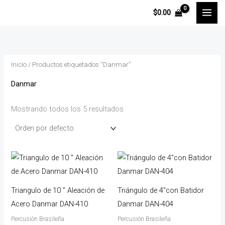
Ir
P
P
$
0.00
al
r
r
contenido
e
e
c
c
Inicio
/ Productos etiquetados “Danmar”
i
i
o
o
Danmar
m
m
Mostrando todos los 5 resultados
í
á
n
x
i
i
m
m
o
o
Triangulo de 10 ” Aleación de
Triángulo de 4″con Batidor
Acero Danmar DAN-410
Danmar DAN-404
Percusión Brasileña
Percusión Brasileña