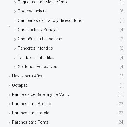
Baquetas para Metalófono
(1)
Boomwhackers
(8)
Campanas de mano y de escritorio
(1)
Cascabeles y Sonajas
(4)
Castañuelas Educativas
(2)
Panderos Infantiles
(2)
Tambores Infantiles
(4)
Xilófonos Educativos
(4)
Llaves para Afinar
(2)
Octapad
(1)
Panderos de Batería y de Mano
(11)
Parches para Bombo
(22)
Parches para Tarola
(22)
Parches para Toms
(34)