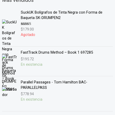
Más vendidos
SuckUK Bolígrafos de Tinta Negra con Forma de
Baqueta SK-DRUMPEN2
$
179.00
Valorado en
5.00
de 5
Agotado
FastTrack Drums Method – Book 1 697285
$
195.72
En existencia
Parallel Passages - Tom Hamilton BAC-
PARALLELPASS
$
778.94
En existencia