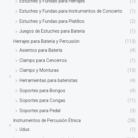
Estuches y Fundas para Herrajes
(1)
Estuches y Fundas para Instrumentos de Concierto
(1)
Estuches y Fundas para Platillos
(2)
Juegos de Estuches para Batería
(1)
Herrajes para Batería y Percusión
(113)
Asientos para Batería
(4)
Clamps para Cencerros
(1)
Clamps y Monturas
(10)
Herramientas para bateristas
(4)
Soportes para Bongos
(4)
Soportes para Congas
(11)
Soportes para Pedal
(3)
Instrumentos de Percusión Étnica
(28)
Udus
(1)