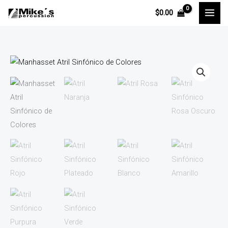
Ir
$
0.00
al
contenido
Manhasset
Atril
Sinfónico
de
Colores
cantidad