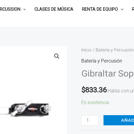
ERCUSSION
CLASES DE MÚSICA
RENTA DE EQUIPO
Gibraltar
Inicio
/
Batería y Percusión
Sopórte
Batería y Percusión
para
Gibraltar So
bebida
DJ-
$
833.36
Habla con u
DSDH
cantidad
En existencia
AÑAD