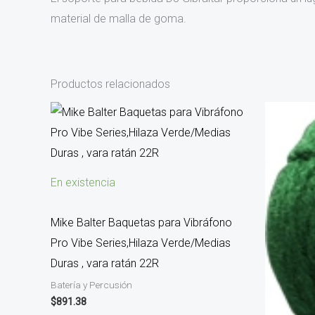
material de malla de goma.
Productos relacionados
En existencia
Mike Balter Baquetas para Vibráfono
Pro Vibe Series,Hilaza Verde/Medias
Duras , vara ratán 22R
Batería y Percusión
$
891.38