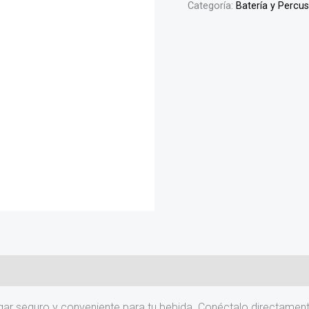
Categoría:
Batería y Percu
ugar seguro y conveniente para tu bebida. Conéctalo directamen