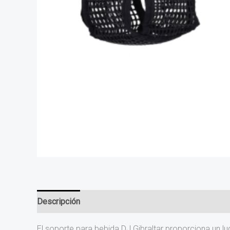
Descripción
Valoraciones (0)
El soporte para bebida DJ Gibraltar proporciona un l