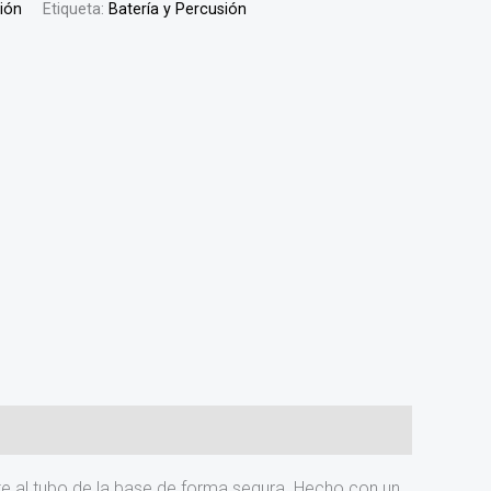
sión
Etiqueta:
Batería y Percusión
te al tubo de la base de forma segura. Hecho con un